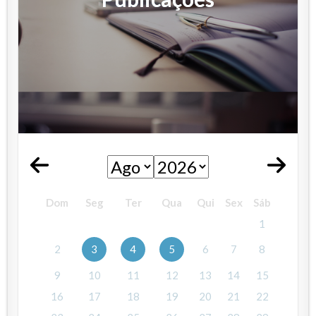
Dom
Seg
Ter
Qua
Qui
Sex
Sáb
1
2
3
4
5
6
7
8
9
10
11
12
13
14
15
16
17
18
19
20
21
22