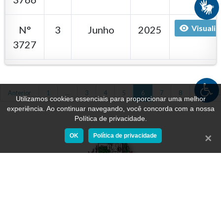
Visualiz
N°
3
Junho
2025
3727
Anterior
1
...
3
4
5
6
7
8
9
...
Utilizamos cookies essenciais para proporcionar uma melhor
experiência. Ao continuar navegando, você concorda com a nossa
Política de privacidade.
OK
Política de privacidade
Fecha
Última atualização 05/08/2026
Nº de acessos: 1973139