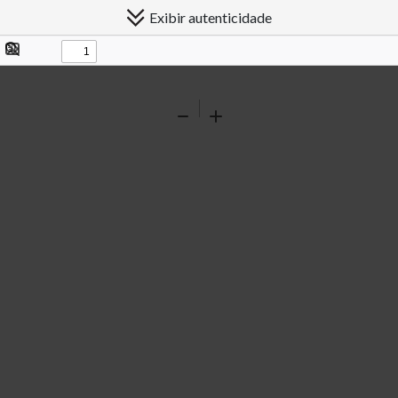
Exibir autenticidade
Exibir/ocultar
Procurar
painel
Ferramentas
Reduzir
Ampliar