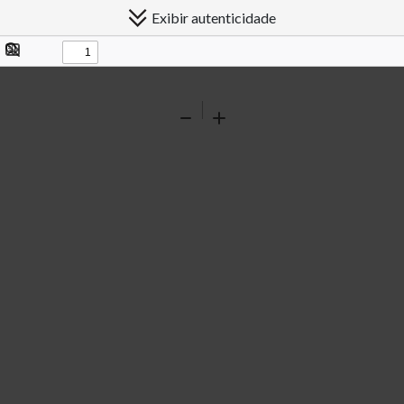
Exibir autenticidade
Exibir/ocultar
Procurar
painel
Ferramentas
Reduzir
Ampliar