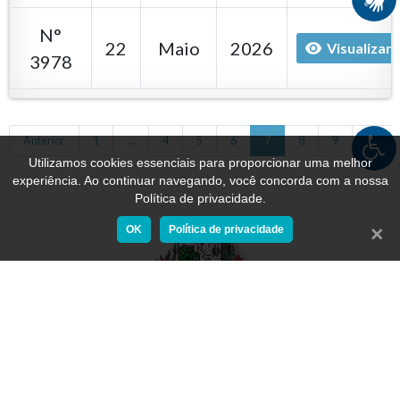
N°
22
Maio
2026
Visualizar
3978
Anterior
1
...
4
5
6
7
8
9
10
Utilizamos cookies essenciais para proporcionar uma melhor
experiência. Ao continuar navegando, você concorda com a nossa
Política de privacidade.
OK
Política de privacidade
Fecha
Última atualização 05/08/2026
Nº de acessos: 1972866
Política de Privacidade