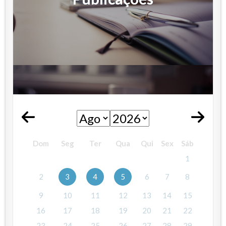
Dom
Seg
Ter
Qua
Qui
Sex
Sáb
1
2
3
4
5
6
7
8
9
10
11
12
13
14
15
16
17
18
19
20
21
22
23
24
25
26
27
28
29