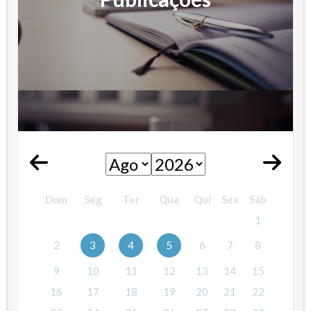
Dom
Seg
Ter
Qua
Qui
Sex
Sáb
1
2
3
4
5
6
7
8
9
10
11
12
13
14
15
16
17
18
19
20
21
22