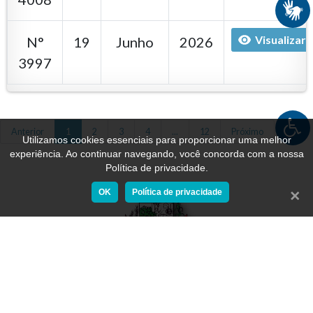
Visualizar
N°
19
Junho
2026
3997
Anterior
1
2
3
4
...
12
Próximo
Utilizamos cookies essenciais para proporcionar uma melhor
experiência. Ao continuar navegando, você concorda com a nossa
Política de privacidade.
OK
Política de privacidade
Fecha
Última atualização 05/08/2026
Nº de acessos: 1972881