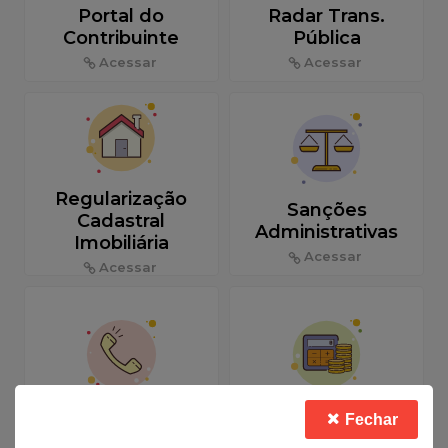
Portal do
Radar Trans.
Contribuinte
Pública
Acessar
Acessar
Regularização
Sanções
Cadastral
Administrativas
Imobiliária
Acessar
Acessar
Telefones Úteis
Tributação
Fechar
Acessar
Acessar