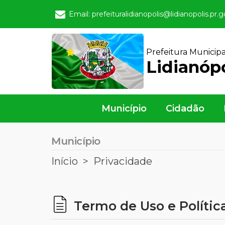
Email: prefeituralidianopolis@lidianopolis.pr.g
Prefeitura Municipa
Lidianópo
Município
Cidadão
Município
Início
Privacidade
Termo de Uso e Polític