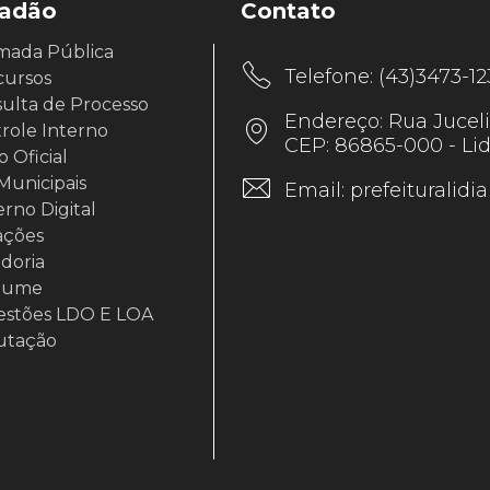
dadão
Contato
mada Pública
Telefone:
(43)3473-12
ursos
ulta de Processo
Endereço: Rua Juceli
role Interno
CEP: 86865-000 - Lid
o Oficial
 Municipais
Email:
prefeituralidi
rno Digital
tações
doria
mume
stões LDO E LOA
utação