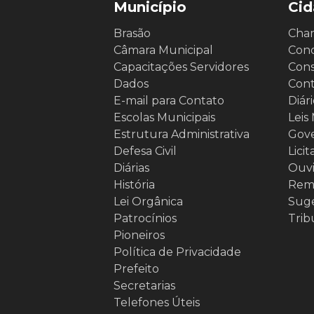
Município
Ci
Brasão
Cha
Câmara Municipal
Conc
Capacitações Servidores
Cons
Dados
Cont
E-mail para Contato
Diári
Escolas Municipais
Leis
Estrutura Administrativa
Gove
Defesa Civil
Lici
Diárias
Ouvi
História
Re
Lei Orgânica
Suge
Patrocínios
Trib
Pioneiros
Política de Privacidade
Prefeito
Secretarias
Telefones Úteis