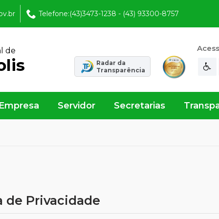
ov.br
Telefone:(43)3473-1238 - (43) 93300-8757
Acess
l de
lis
Radar da
Transparência
Empresa
Servidor
Secretarias
Transpa
a de Privacidade