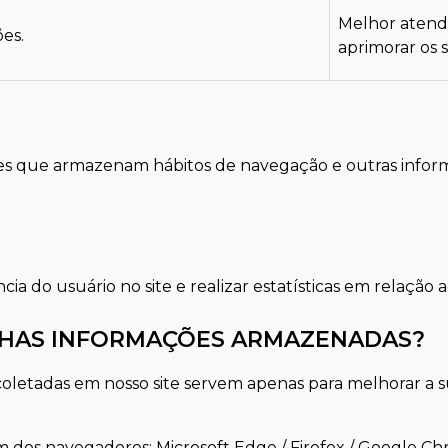
Melhor atend
ões.
aprimorar os 
es que armazenam hábitos de navegação e outras informa
cia do usuário no site e realizar estatísticas em relação
INHAS INFORMAÇÕES ARMAZENADAS?
coletadas em nosso site servem apenas para melhorar a s
um dos navegadores:
Microsoft Edge
/
Firefox
/
Google Ch